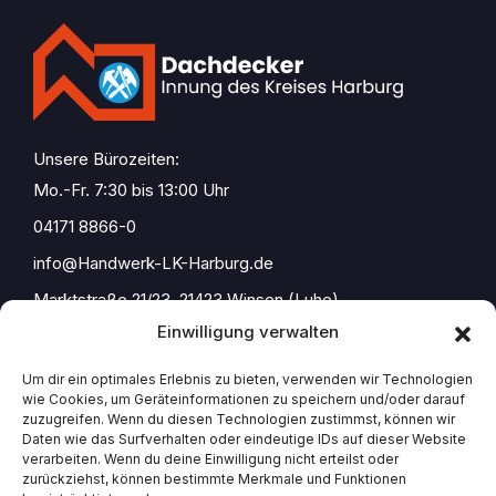
Unsere Bürozeiten:
Mo.-Fr. 7:30 bis 13:00 Uhr
04171 8866-0
info@Handwerk-LK-Harburg.de
Marktstraße 21/23, 21423 Winsen (Luhe)
Einwilligung verwalten
Um dir ein optimales Erlebnis zu bieten, verwenden wir Technologien
wie Cookies, um Geräteinformationen zu speichern und/oder darauf
Start
zuzugreifen. Wenn du diesen Technologien zustimmst, können wir
Daten wie das Surfverhalten oder eindeutige IDs auf dieser Website
Impressum
verarbeiten. Wenn du deine Einwilligung nicht erteilst oder
zurückziehst, können bestimmte Merkmale und Funktionen