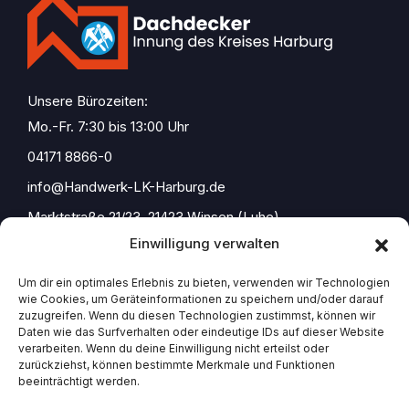
Unsere Bürozeiten:
Mo.-Fr. 7:30 bis 13:00 Uhr
04171 8866-0
info@Handwerk-LK-Harburg.de
Marktstraße 21/23, 21423 Winsen (Luhe)
Einwilligung verwalten
Um dir ein optimales Erlebnis zu bieten, verwenden wir Technologien
wie Cookies, um Geräteinformationen zu speichern und/oder darauf
Start
zuzugreifen. Wenn du diesen Technologien zustimmst, können wir
Daten wie das Surfverhalten oder eindeutige IDs auf dieser Website
Impressum
verarbeiten. Wenn du deine Einwilligung nicht erteilst oder
zurückziehst, können bestimmte Merkmale und Funktionen
beeinträchtigt werden.